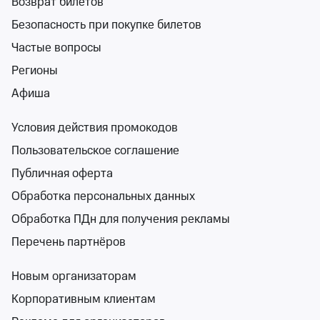
Возврат билетов
Безопасность при покупке билетов
Частые вопросы
Поиск
Помощь
Корзина
Войти
Фестивали в Томской области
Регионы
2 события
Спектакли
Концерты
Детям
Классика
Подарочная карта
Мюзи
Афиша
События на карте
Условия действия промокодов
Пользовательское соглашение
Публичная оферта
Обработка персональных данных
Сортировка
Площадка
1 фильтр
Обработка ПДн для получения рекламы
Поиск
Перечень партнёров
Новым организаторам
16+
Корпоративным клиентам