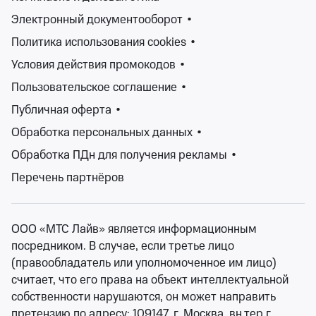
Спектакль "Тётушка Чарли"
Электронный документооборот
•
Томский драматический театр
пт 25 сент, 19:00
Политика использования cookies
•
Томский драматический театр
Условия действия промокодов
•
от 500 ₽
Пользовательское соглашение
•
пт 25 сентября, 19:00
•
осталось более 100 билетов
Спектакли, Фестивали
Публичная оферта
•
Билеты от 500 ₽
Обработка персональных данных
•
Обработка ПДн для получения рекламы
•
Фестивали – это уникальные события, которые
Перечень партнёров
притягивают множество посетителей. Они могут
проводится как в закрытых помещениях, так и на
открытом воздухе. Традиционно фестивали
ООО «МТС Лайв» является информационным
считаются музыкальными, на которых выступают
посредником. В случае, если третье лицо
творческие группы, однако сейчас на выбор зрителю
(правообладатель или уполномоченное им лицо)
предлагаются фестивали искусств, кино, творчества,
считает, что его права на объект интеллектуальной
театральные, фестивали молодежи, детские и
собственности нарушаются, он может направить
множество других.
претензию по адресу: 109147, г. Москва, вн.тер.г.