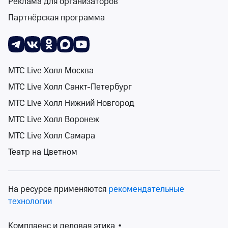
Реклама для организаторов
Партнёрская программа
Анна Каренина
Томский драматический театр
чт 24 сент, 19:00
МТС Live Холл Москва
Томский драматический театр
МТС Live Холл Санкт-Петербург
от 500 ₽
МТС Live Холл Нижний Новгород
чт 24 сентября, 19:00
•
осталось более 100 билетов
Спектакли, Фестивали
МТС Live Холл Воронеж
Билеты от 500 ₽
МТС Live Холл Самара
Театр на Цветном
12+
На ресурсе применяются
рекомендательные
технологии
Комплаенс и деловая этика
•